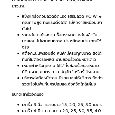
ยาวนาน
แข็งแกร่งด้วยลวดอัดแรง เสริมลวด PC Wire
คุณภาพสูง ทนแรงดึงได้ดี ไม่หักง่ายเหมือนเสา
ทั่วไป
ราคาส่งจากโรงงาน ซื้อตรงจากแหล่งผลิตใน
บางเลน ไม่ผ่านคนกลาง ประหยัดงบประมาณได้
จริง
สต๊อกแน่นพร้อมส่ง สินค้ามีครบทุกขนาด สั่งได้
ทันทีไม่ต้องรอผลิต งานล้อมรั้วเดินหน้าได้ไว
เหมาะสำหรับทุกงาน ใช้ได้ทั้งล้อมรั้วลวดหนาม
ที่ดิน งานเกษตร สวน ปศุสัตว์ หรือรั้วโรงงาน
บริการส่งถึงหน้างาน มีรถขนส่งให้บริการ จัดส่ง
รวดเร็วในพื้นที่นครปฐมและจังหวัดใกล้เคียง
ขนาดเสารั้วอัดแรง
เสารั้ว 3 นิ้ว: ความยาว 1.5, 2.0, 2.5, 3.0 เมตร
เสารั้ว 4 นิ้ว: ความยาว 2.0, 2.5, 3.0, 3.5, 4.0